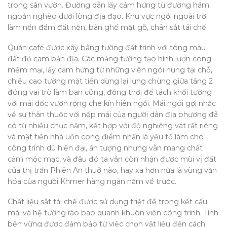
trong sân vườn. Đường dẫn lấy cảm hứng từ đường hầm
ngoằn nghèo dưới lòng địa đạo. Khu vực ngồi ngoài trời
làm nền đầm đất nện, bàn ghế mặt gỗ, chân sắt tái chế.
Quán café được xây bằng tường đất trình với tông màu
đất đỏ cam bản địa. Các mảng tường tạo hình lượn cong
mềm mại, lấy cảm hứng từ những viên ngói nung tại chỗ,
chiều cao tường mặt tiền dừng lại lưng chừng giữa tầng 2
đóng vai trò làm ban công, đồng thời để tách khối tường
với mái dốc vươn rộng che kín hiên ngồi. Mái ngói gợi nhắc
về sự thân thuộc với nếp mái của người dân địa phương đã
có từ nhiều chục năm, kết hợp với độ nghiêng vát rất riêng
và mặt tiền nhà uốn cong điểm nhấn là yếu tố làm cho
công trình dù hiện đại, ấn tượng nhưng vẫn mang chất
cảm mộc mạc, và đâu đó ta vẫn còn nhận được mùi vị đất
của thị trấn Phiên An thuở nào, hay xa hơn nữa là vùng văn
hóa của người Khmer hàng ngàn năm về trước.
Chất liệu sắt tái chế được sử dụng triệt để trong kết cấu
mái và hệ tường rào bao quanh khuôn viên công trình. Tính
bền vững được đảm bảo từ việc chọn vật liệu đến cách