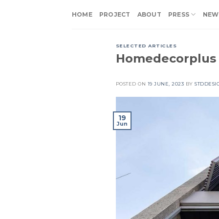
Skip
HOME
PROJECT
ABOUT
PRESS
NEW
to
content
SELECTED ARTICLES
Homedecorplus /
POSTED ON
19 JUNE, 2023
BY
STDDESI
19
Jun