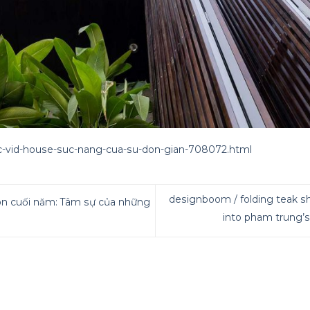
ic-vid-house-suc-nang-cua-su-don-gian-708072.html
designboom / folding teak sh
n cuối năm: Tâm sự của những
into pham trung’